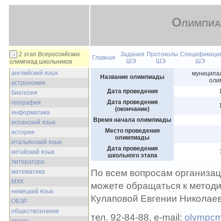
Олимпиа
2 этап Всероссийских
Задания
Протоколы
Спецификаци
Главная
ШЭ
ШЭ
ШЭ
олимпиад школьников
английский язык
муниципал
Название олимпиады
оли
астрономия
Дата проведения
биология
Дата проведения
география
(окончание)
информатика
Время начала олимпиады
испанский язык
Место проведения
история
олимпиады
итальянский язык
Дата проведения
китайский язык
школьного этапа
литература
По всем вопросам организац
математика
МХК
можете обращаться к метод
немецкий язык
Кулаповой Евгении Николаев
ОБЗР
обществознание
тел
. 92-84-88, e-mail:
olympcm