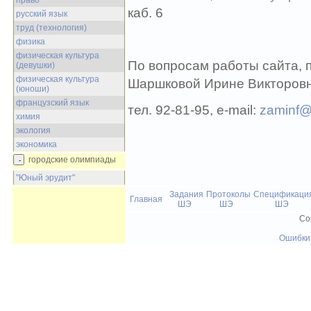
право
каб. 6
русский язык
труд (технология)
физика
физическая культура
По вопросам работы сайта, 
(девушки)
физическая культура
Шаршковой Ирине Викторовн
(юноши)
французский язык
тел
. 92-81-95, e-mail:
zaminf@
химия
экология
экономика
городские олимпиады
"Юный эрудит"
Задания
Протоколы
Спецификаци
Главная
ШЭ
ШЭ
ШЭ
Co
Ошибки