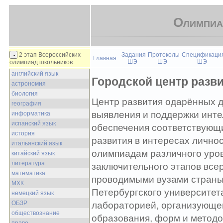
Олимпиа
2 этап Всероссийских
Задания
Протоколы
Спецификаци
Главная
ШЭ
ШЭ
ШЭ
олимпиад школьников
английский язык
Городской центр разв
астрономия
биология
Центр развития одарённых 
география
выявления и поддержки инте
информатика
испанский язык
обеспечения соответствующи
история
развития в интересах личнос
итальянский язык
олимпиадам различного уров
китайский язык
литература
заключительного этапов все
математика
проводимыми вузами страны 
МХК
Петербургского университета
немецкий язык
ОБЗР
лабораторией, организующей
обществознание
образования, форм и методо