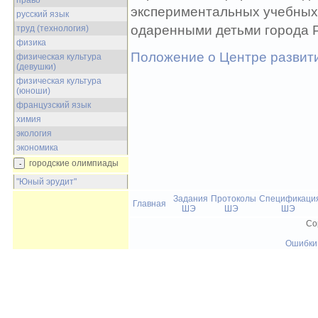
право
экспериментальных учебных 
русский язык
одаренными детьми города 
труд (технология)
физика
Положение о Центре развит
физическая культура
(девушки)
физическая культура
(юноши)
французский язык
химия
экология
экономика
городские олимпиады
"Юный эрудит"
Задания
Протоколы
Спецификаци
Главная
ШЭ
ШЭ
ШЭ
Co
Ошибки