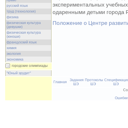
право
экспериментальных учебных 
русский язык
одаренными детьми города 
труд (технология)
физика
Положение о Центре развит
физическая культура
(девушки)
физическая культура
(юноши)
французский язык
химия
экология
экономика
городские олимпиады
"Юный эрудит"
Задания
Протоколы
Спецификаци
Главная
ШЭ
ШЭ
ШЭ
Co
Ошибки