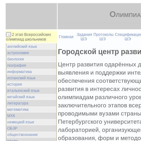
Олимпиа
2 этап Всероссийских
Задания
Протоколы
Спецификаци
Главная
ШЭ
ШЭ
ШЭ
олимпиад школьников
английский язык
Городской центр разв
астрономия
биология
Центр развития одарённых 
география
выявления и поддержки инте
информатика
испанский язык
обеспечения соответствующи
история
развития в интересах личнос
итальянский язык
олимпиадам различного уров
китайский язык
литература
заключительного этапов все
математика
проводимыми вузами страны 
МХК
Петербургского университета
немецкий язык
ОБЗР
лабораторией, организующей
обществознание
образования, форм и методо