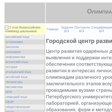
Олимпиа
2 этап Всероссийских
Задания
Протоколы
Спецификаци
Главная
ШЭ
ШЭ
ШЭ
олимпиад школьников
английский язык
Городской центр разв
астрономия
биология
Центр развития одарённых 
география
выявления и поддержки инте
информатика
испанский язык
обеспечения соответствующи
история
развития в интересах личнос
итальянский язык
олимпиадам различного уров
китайский язык
литература
заключительного этапов все
математика
проводимыми вузами страны 
МХК
Петербургского университета
немецкий язык
ОБЗР
лабораторией, организующей
обществознание
образования, форм и методо