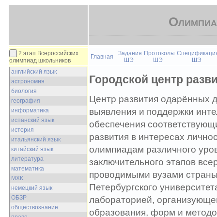
Олимпиа
2 этап Всероссийских
Задания
Протоколы
Спецификаци
Главная
ШЭ
ШЭ
ШЭ
олимпиад школьников
английский язык
Городской центр разв
астрономия
биология
Центр развития одарённых 
география
выявления и поддержки инте
информатика
испанский язык
обеспечения соответствующи
история
развития в интересах личнос
итальянский язык
олимпиадам различного уров
китайский язык
литература
заключительного этапов все
математика
проводимыми вузами страны 
МХК
Петербургского университета
немецкий язык
ОБЗР
лабораторией, организующей
обществознание
образования, форм и методо