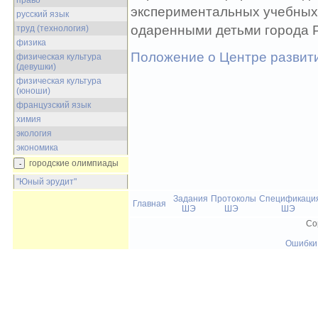
право
экспериментальных учебных 
русский язык
одаренными детьми города 
труд (технология)
физика
Положение о Центре развит
физическая культура
(девушки)
физическая культура
(юноши)
французский язык
химия
экология
экономика
городские олимпиады
"Юный эрудит"
Задания
Протоколы
Спецификаци
Главная
ШЭ
ШЭ
ШЭ
Co
Ошибки