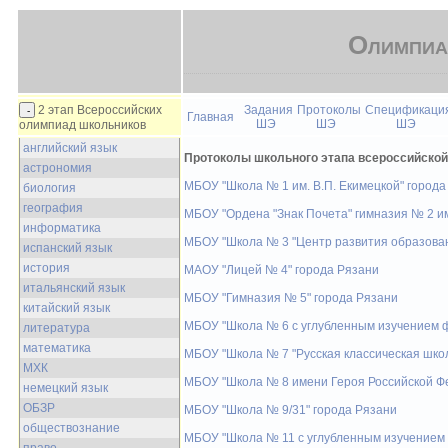
Олимпиа
2 этап Всероссийских
Задания
Протоколы
Спецификаци
Главная
ШЭ
ШЭ
ШЭ
олимпиад школьников
английский язык
Протоколы школьного этапа всероссийско
астрономия
МБОУ "Школа № 1 им. В.П. Екимецкой" города
биология
география
МБОУ "Ордена "Знак Почета" гимназия № 2 и
информатика
МБОУ "Школа № 3 "Центр развития образован
испанский язык
история
МАОУ "Лицей № 4" города Рязани
итальянский язык
МБОУ "Гимназия № 5" города Рязани
китайский язык
МБОУ "Школа № 6 с углубленным изучением ф
литература
математика
МБОУ "Школа № 7 "Русская классическая шко
МХК
МБОУ "Школа № 8 имени Героя Российской Ф
немецкий язык
ОБЗР
МБОУ "Школа № 9/31" города Рязани
обществознание
МБОУ "Школа № 11 с углубленным изучением 