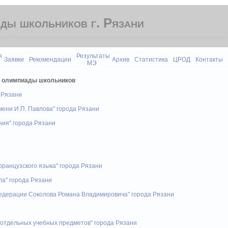
ды школьников г. Рязани
я
Результаты
Заявки
Рекомендации
Архив
Статистика
ЦРОД
Контакты
МЭ
й олимпиады школьников
 Рязани
мени И.П. Павлова" города Рязани
ия" города Рязани
ранцузского языка" города Рязани
ла" города Рязани
едерации Соколова Романа Владимировича" города Рязани
отдельных учебных предметов" города Рязани