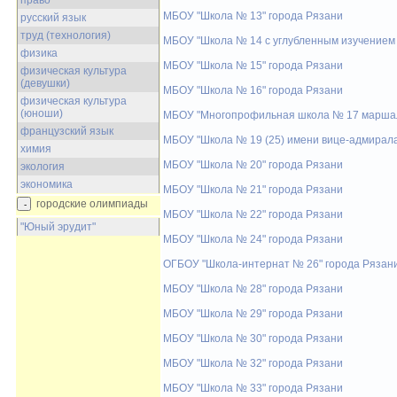
право
МБОУ "Школа № 13" города Рязани
русский язык
труд (технология)
МБОУ "Школа № 14 с углубленным изучением 
физика
МБОУ "Школа № 15" города Рязани
физическая культура
(девушки)
МБОУ "Школа № 16" города Рязани
физическая культура
(юноши)
МБОУ "Многопрофильная школа № 17 маршала
французский язык
МБОУ "Школа № 19 (25) имени вице-адмирала
химия
МБОУ "Школа № 20" города Рязани
экология
экономика
МБОУ "Школа № 21" города Рязани
городские олимпиады
МБОУ "Школа № 22" города Рязани
"Юный эрудит"
МБОУ "Школа № 24" города Рязани
ОГБОУ "Школа-интернат № 26" города Рязан
МБОУ "Школа № 28" города Рязани
МБОУ "Школа № 29" города Рязани
МБОУ "Школа № 30" города Рязани
МБОУ "Школа № 32" города Рязани
МБОУ "Школа № 33" города Рязани