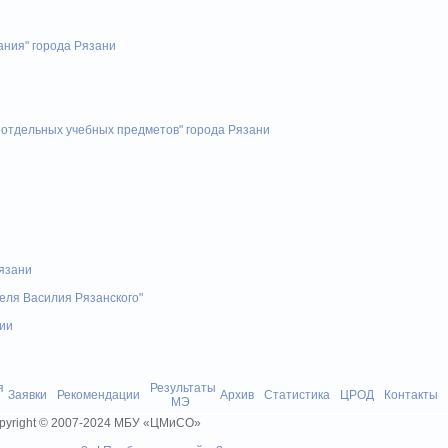
ания" города Рязани
отдельных учебных предметов" города Рязани
язани
еля Василия Рязанского"
ии
я
Результаты
Заявки
Рекомендации
Архив
Статистика
ЦРОД
Контакты
МЭ
pyright © 2007-2024 МБУ «ЦМиСО»