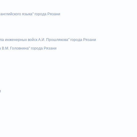
английского языка" города Рязани
Лицей №4 - лидер олимпиад
 инженерных войск А.И. Прошлякова" города Рязани
 В.М. Головнина" города Рязани
и