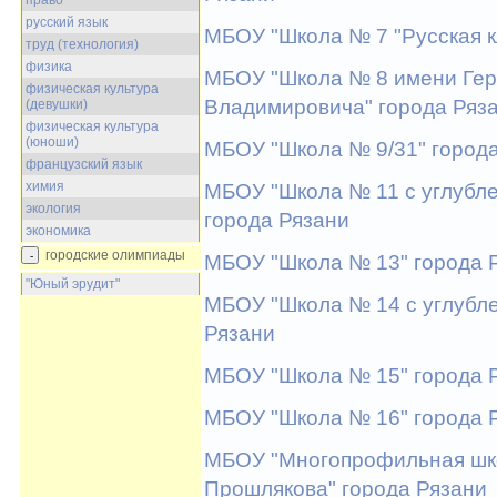
право
русский язык
МБОУ "Школа № 7 "Русская к
труд (технология)
физика
МБОУ "Школа № 8 имени Гер
физическая культура
Владимировича" города Ряз
(девушки)
физическая культура
(юноши)
МБОУ "Школа № 9/31" город
французский язык
химия
МБОУ "Школа № 11 с углубл
экология
города Рязани
экономика
городские олимпиады
МБОУ "Школа № 13" города 
"Юный эрудит"
МБОУ "Школа № 14 с углубле
Рязани
МБОУ "Школа № 15" города 
МБОУ "Школа № 16" города 
МБОУ "Многопрофильная шко
Прошлякова" города Рязани