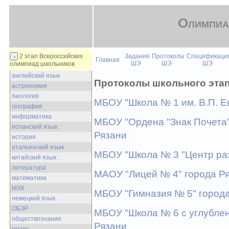
Олимпиа
2 этап Всероссийских
Задания
Протоколы
Спецификаци
Главная
ШЭ
ШЭ
ШЭ
олимпиад школьников
английский язык
Протоколы школьного эта
астрономия
биология
МБОУ "Школа № 1 им. В.П. Е
география
информатика
МБОУ "Ордена "Знак Почета"
испанский язык
Рязани
история
итальянский язык
МБОУ "Школа № 3 "Центр раз
китайский язык
литература
МАОУ "Лицей № 4" города Р
математика
МХК
МБОУ "Гимназия № 5" город
немецкий язык
ОБЗР
МБОУ "Школа № 6 с углублен
обществознание
Рязани