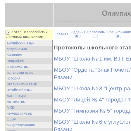
Олимпиа
2 этап Всероссийских
Задания
Протоколы
Спецификаци
Главная
ШЭ
ШЭ
ШЭ
олимпиад школьников
английский язык
Протоколы школьного эта
астрономия
биология
МБОУ "Школа № 1 им. В.П. Е
география
информатика
МБОУ "Ордена "Знак Почета"
испанский язык
Рязани
история
итальянский язык
МБОУ "Школа № 3 "Центр раз
китайский язык
литература
МАОУ "Лицей № 4" города Р
математика
МХК
МБОУ "Гимназия № 5" город
немецкий язык
ОБЗР
МБОУ "Школа № 6 с углублен
обществознание
Рязани