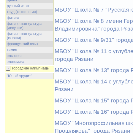
право
русский язык
МБОУ "Школа № 7 "Русская к
труд (технология)
физика
МБОУ "Школа № 8 имени Гер
физическая культура
Владимировича" города Ряз
(девушки)
физическая культура
(юноши)
МБОУ "Школа № 9/31" город
французский язык
химия
МБОУ "Школа № 11 с углубл
экология
города Рязани
экономика
городские олимпиады
МБОУ "Школа № 13" города 
"Юный эрудит"
МБОУ "Школа № 14 с углубле
Рязани
МБОУ "Школа № 15" города 
МБОУ "Школа № 16" города 
МБОУ "Многопрофильная шко
Прошлякова" города Рязани