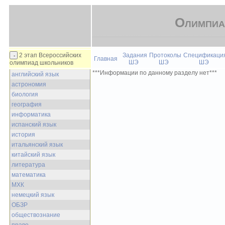
Олимпиа
2 этап Всероссийских
Задания
Протоколы
Спецификаци
Главная
ШЭ
ШЭ
ШЭ
олимпиад школьников
***Информации по данному разделу нет***
английский язык
астрономия
биология
география
информатика
испанский язык
история
итальянский язык
китайский язык
литература
математика
МХК
немецкий язык
ОБЗР
обществознание