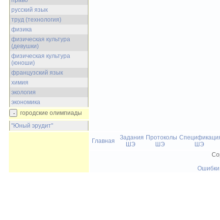
право
русский язык
труд (технология)
физика
физическая культура
(девушки)
физическая культура
(юноши)
французский язык
химия
экология
экономика
городские олимпиады
"Юный эрудит"
Задания
Протоколы
Спецификаци
Главная
ШЭ
ШЭ
ШЭ
Co
Ошибки