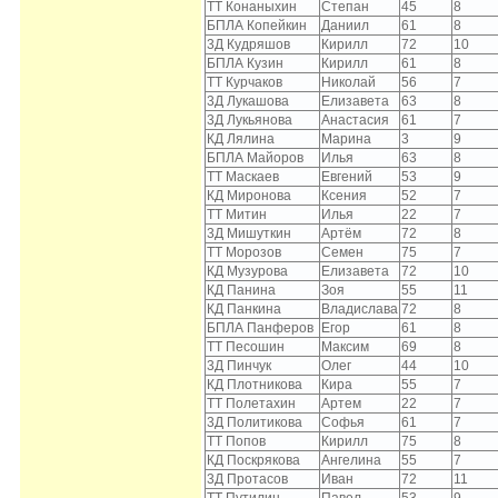
ТТ Конаныхин
Степан
45
8
БПЛА Копейкин
Даниил
61
8
3Д Кудряшов
Кирилл
72
10
БПЛА Кузин
Кирилл
61
8
ТТ Курчаков
Николай
56
7
3Д Лукашова
Елизавета
63
8
3Д Лукьянова
Анастасия
61
7
КД Лялина
Марина
3
9
БПЛА Майоров
Илья
63
8
ТТ Маскаев
Евгений
53
9
КД Миронова
Ксения
52
7
ТТ Митин
Илья
22
7
3Д Мишуткин
Артём
72
8
ТТ Морозов
Семен
75
7
КД Музурова
Елизавета
72
10
КД Панина
Зоя
55
11
КД Панкина
Владислава
72
8
БПЛА Панферов
Егор
61
8
ТТ Песошин
Максим
69
8
3Д Пинчук
Олег
44
10
КД Плотникова
Кира
55
7
ТТ Полетахин
Артем
22
7
3Д Политикова
Софья
61
7
ТТ Попов
Кирилл
75
8
КД Поскрякова
Ангелина
55
7
3Д Протасов
Иван
72
11