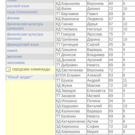
право
КД Барышева
Вероника
40
9
русский язык
3Д Вагин
Даниил
72
10
труд (технология)
ТТ Варламов
Павел
69
8
физика
КД Варюхина
Людмила
67
8
физическая культура
КД Гаенко
Дарья
67
10
(девушки)
КД Глебкина
Наталья
72
10
физическая культура
ТТ Говоров
Ярослав
75
7
(юноши)
3Д Гребенюк
Дарина
52
10
французский язык
ТТ Гречищев
Сергей
45
9
КД Гришина
Варвара
55
9
химия
ТТ Денисов
Владимир
69
7
экология
3Д Доников
Арсений
44
9
экономика
ТТ Дубравин
Никита
69
8
городские олимпиады
КД Евстигнеева
Вероника
72
7
БПЛА Егоркин
Алексей
63
8
"Юный эрудит"
ТТ Еруков
Андрей
69
11
3Д Жуков
Максим
72
10
КД Заридзе
Елизавета
50
9
ТТ Захаров
Матвей
69
7
КД Игошина
Полина
34
9
3Д Кадушкин
Виталий
61
10
КД Казеннова
Варвара
69
8
ТТ Калинин
Никита
69
8
3Д Катеринченко
Артем
72
8
3Д Кирюхина
София
72
10
КД Кирюшина
Мария
69
8