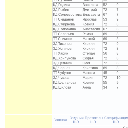
ТТ Путилин
Павел
53
9
КД Родина
Василиса
52
9
3Д Рыбин
Дмитрий
72
7
КД Селеверстова
Елизавета
67
7
ТТ Скиданов
Ярослав
53
9
КД Смирнова
Ксения
72
8
КД Соловкина
Анастасия
67
8
ТТ Соловьев
Роман
69
8
ТТ Сычиков
Матвей
69
8
3Д Тихонов
Кирилл
72
9
3Д Устинов
Кирилл
72
8
ТТ Харин
Степан
56
8
КД Хрипунова
Софья
72
8
3Д Целикин
Олег
72
8
КД Чорная
Кристина
69
8
ТТ Чубуков
Максим
45
9
3Д Чукова
Мария
72
10
КД Шелганова
Ксения
55
9
КД Шилова
Анна
34
7
Задания
Протоколы
Спецификаци
Главная
ШЭ
ШЭ
ШЭ