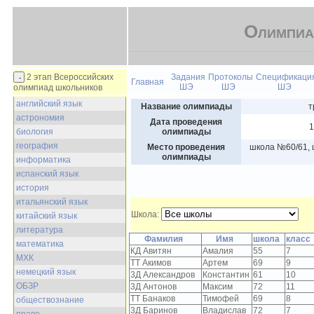
Олимпиа
2 этап Всероссийских
Задания
Протоколы
Спецификаци
Главная
ШЭ
ШЭ
ШЭ
олимпиад школьников
английский язык
Название олимпиады
т
астрономия
Дата проведения
1
биология
олимпиады
география
Место проведения
школа №60/61, 
олимпиады
информатика
испанский язык
история
итальянский язык
Школа:
китайский язык
литература
Фамилия
Имя
школа
класс
математика
КД Авитян
Амалия
55
7
МХК
ТТ Акимов
Артем
69
9
немецкий язык
3Д Александров
Константин
61
10
ОБЗР
3Д Антонов
Максим
72
11
ТТ Банаков
Тимофей
69
8
обществознание
3Д Баринов
Владислав
72
7