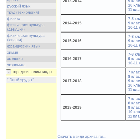
право
2013-2014
9 кла
10 кл
русский язык
11 кла
труд (технология)
7-8 к
физика
2014-2015
9 кла
физическая культура
10-11
(девушки)
физическая культура
7-8 к
(юноши)
2015-2016
9 кла
10-11
французский язык
химия
7-8 к
2016-2017
9 кла
экология
10-11
экономика
городские олимпиады
7 кла
8 кла
"Юный эрудит"
2017-2018
9 кла
10 кл
11 кла
7 кла
8 кла
2018-2019
9 кла
10 кл
11 кла
Скачать в виде архива rar...