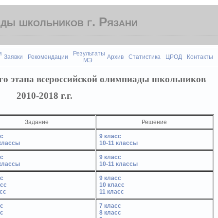
ды школьников г. Рязани
я
Результаты
Заявки
Рекомендации
Архив
Статистика
ЦРОД
Контакты
МЭ
о этапа всероссийской олимпиады школьников
2010-2018 г.г.
Задание
Решение
сс
9 класс
 классы
10-11 классы
сс
9 класс
 классы
10-11 классы
сс
9 класс
асс
10 класс
сс
11 класс
сс
7 класс
сс
8 класс