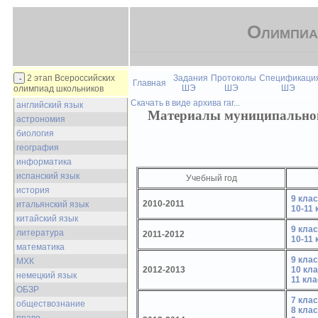
Олимпиа
2 этап Всероссийских
Задания
Протоколы
Спецификаци
Главная
ШЭ
ШЭ
ШЭ
олимпиад школьников
Скачать в виде архива rar...
английский язык
Материалы муниципальног
астрономия
биология
география
информатика
испанский язык
Учебный год
история
9 кла
2010-2011
итальянский язык
10-11
китайский язык
9 кла
литература
2011-2012
10-11
математика
9 кла
МХК
2012-2013
10 кл
немецкий язык
11 кла
ОБЗР
7 кла
обществознание
8 кла